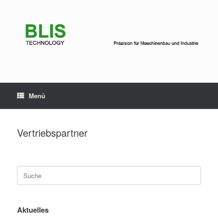
Zum
Inhalt
springen
Menü
Vertriebspartner
Suche
nach:
Aktuelles