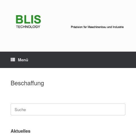
Zum
Inhalt
springen
Menü
Beschaffung
Suche
nach:
Aktuelles