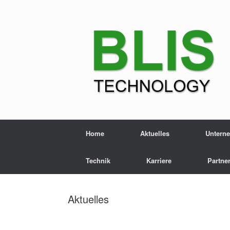
Zum
Inhalt
springen
Home
Aktuelles
Untern
Technik
Karriere
Partne
Aktuelles